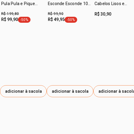
ETIDRÔNICO, LINALOL, CORANTE AZUL 77007,
Pula Pula e Pique
Esconde Esconde 100
Cabelos Lisos e
Pega (2 produtos)
SALICILATO DE BENZILA, EDETATO DE SÓDIO, LIMONENO,
ml
Ondulados Naturé
R$ 199,80
R$ 99,90
R$ 30,90
250ml
HEXIL CINAMAL, CITRONELOL, GERANIOL, ÁLCOOL
R$ 99,90
R$ 49,95
-50%
-50%
etiqueta -50%
etiqueta -50%
ETÍLICO, BENZOATO DE DENATÔNIO.
adicionar à sacola
adicionar à sacola
adicionar à sacol