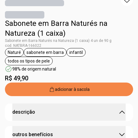
Sabonete em Barra Naturés na
Natureza (1 caixa)
Sabonete em Barra Naturés na Natureza (1 caixa) 4 un de 90 g
cod. NATBRA-166022
Naturé
sabonete em barra
infantil
etiqueta Naturé
etiqueta sabonete em barra
etiqueta infantil
todos os tipos de pele
etiqueta todos os tipos de pele
98% de origem natural
R$ 49,90
adicionar à sacola
descrição
uni, duni, tê, o sabonete colorê veio brincar com você
outros benefícios
os Sabonetes em Barra Naturés
limpam sem ressecar
e