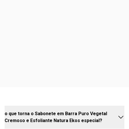
LINALOL, SODIUM CHLORIDE/ CLORETO DE SÓDIO,
LIMONENE/ LIMONENO, ETIDRONIC ACID/ ÁCIDO
ETIDRÔNICO, CITRIC ACID/ ÁCIDO CÍTRICO,
POLYQUATERNIUM-39/ POLIQUATÉRNIO-39,
TETRASODIUM EDTA/ EDETATO DE SÓDIO,
BERTHOLLETIA EXCELSA SEED OIL/ ÓLEO DA SEMENTE
DE CASTANHA-DO-BRASIL, COUMARIN/ CUMARINA,
ALPHA-ISOMETHYL IONONE/ ALFA-ISOMETIL IONONA,
CITRAL, SODIUM BENZOATE/ BENZOATO DE
SÓDIO.INGREDIENTES/ INGREDIENTES (PORTUGUÊS):
SODIUM PALMITATE/ PALMITATO DE SÓDIO, SODIUM
OLEATE/ OLEATO DE SÓDIO, AQUA/ ÁGUA, GLYCERIN/
GLICEROL, SODIUM LINOLEATE/ LINOLEATO DE SÓDIO,
SODIUM LAURATE/ LAURATO DE SÓDIO, SODIUM
STEARATE/ ESTEARATO DE SÓDIO, SODIUM MYRISTATE/
MIRISTATO DE SÓDIO, ZEA MAYS STARCH/ AMIDO,
o que torna o Sabonete em Barra Puro Vegetal
PARFUM/ PERFUME, MYRISTIC ACID/ ÁCIDO MIRÍSTICO,
Cremoso e Esfoliante Natura Ekos especial?
SODIUM CAPRYLATE/ CAPRILATO DE SÓDIO, CARAPA
GUAIANENSIS SEED OIL/ ÓLEO DE SEMENTE DE