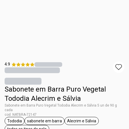
4.9
Sabonete em Barra Puro Vegetal
Tododia Alecrim e Sálvia
Sabonete em Barra Puro Vegetal Tododia Alecrim e Sálvia 5 un de 90 g
cada
cod. NATBRA-72147
Tododia
sabonete em barra
Alecrim e Sálvia
etiqueta Tododia
etiqueta sabonete em barra
etiqueta Alecrim e Sálvia