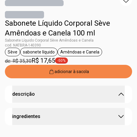
Sabonete Líquido Corporal Sève
Amêndoas e Canela 100 ml
Sabonete Líquido Corporal Sève Amêndoas e Canela
cod. NATBRA-140390
Sève
sabonete líquido
Amêndoas e Canela
etiqueta Sève
etiqueta sabonete líquido
etiqueta Amêndoas e Canela
R$ 17,65
de: R$ 35,30
-50%
etiqueta -50%
adicionar à sacola
descrição
Mergulhe em um banho perfumado com a
ingredientes
sensualidade de Sève Amêndoas e Canela.
O Sabonete Líquido Corporal Sève Amêndoas e Canela é o
primeiro passo no seu ritual de cuidado perfumado. Com
AQUA, SODIUM LAURETH SULFATE, COCAMIDOPROPYL