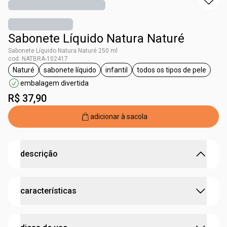
Sabonete Líquido Natura Naturé
Sabonete Líquido Natura Naturé 250 ml
cod. NATBRA-102417
Naturé
sabonete líquido
infantil
todos os tipos de pele
etiqueta Naturé
etiqueta sabonete líquido
etiqueta infantil
etiqueta todos os
embalagem divertida
R$ 37,90
adicionar à sacola
descrição
Cai cai balão nessa espuma de sabão.
características
O Sabonete Líquido de Naturé tem fórmula glicerinada
que limpa gentilmente, evita o ressecamento e mantém a
hidratação e o ph da pele. Fragrância com cheirinho de
:
possui ativo
prebióticos