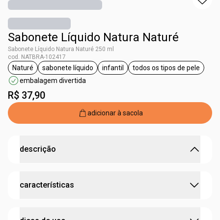
Sabonete Líquido Natura Naturé
Sabonete Líquido Natura Naturé 250 ml
cod. NATBRA-102417
Naturé
sabonete líquido
infantil
todos os tipos de pele
etiqueta Naturé
etiqueta sabonete líquido
etiqueta infantil
etiqueta todos os
embalagem divertida
R$ 37,90
adicionar à sacola
descrição
Cai cai balão nessa espuma de sabão.
características
O Sabonete Líquido de Naturé tem fórmula glicerinada
que limpa gentilmente, evita o ressecamento e mantém a
hidratação e o ph da pele. Fragrância com cheirinho de
:
possui ativo
prebióticos