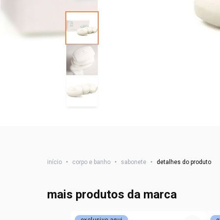
início
•
corpo e banho
•
sabonete
•
detalhes do produto
mais produtos da marca