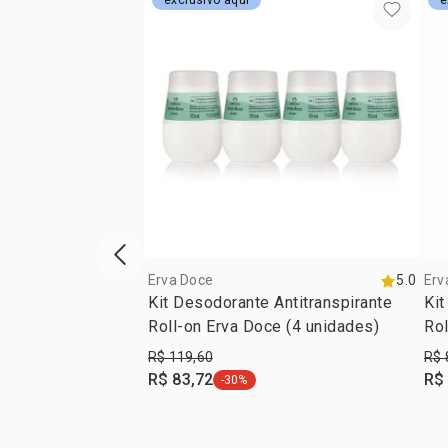
exclusivo aqui
e
vitrine de produtos anterior
Erva Doce
5.0
Erv
Kit Desodorante Antitranspirante
Kit
Roll-on Erva Doce (4 unidades)
Rol
R$ 119,60
R$ 
R$ 83,72
R$
-30%
etiqueta -30%