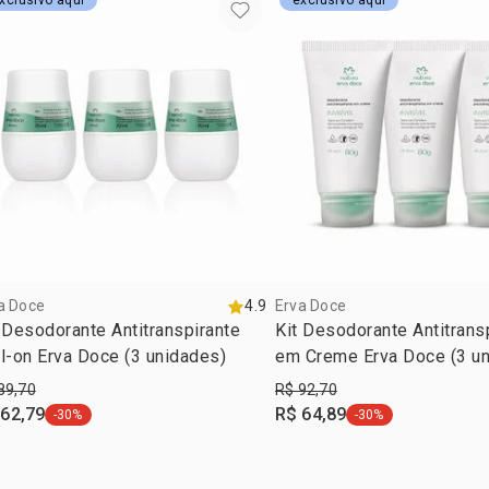
xclusivo aqui
exclusivo aqui
DISODIUM 
GLYCOL, BH
PIMPINELLA
BUTYLENE 
HEXYL CINN
a Doce
4.9
Erva Doce
 Desodorante Antitranspirante
Kit Desodorante Antitrans
l-on Erva Doce (3 unidades)
em Creme Erva Doce (3 u
89,70
R$ 92,70
 62,79
R$ 64,89
-30%
-30%
etiqueta -30%
etiqueta -30%