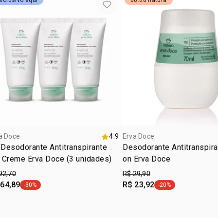
xclusivo aqui
08.08 natura
DISODIUM 
GLYCOL, BH
PIMPINELLA
BUTYLENE 
HEXYL CINN
a Doce
4.9
Erva Doce
 Desodorante Antitranspirante
Desodorante Antitranspira
 Creme Erva Doce (3 unidades)
on Erva Doce
92,70
R$ 29,90
 64,89
R$ 23,92
-30%
-20%
etiqueta -30%
etiqueta -20%