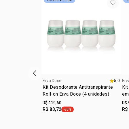
exclusivo aqui
e
vitrine de produtos anterior
Erva Doce
5.0
Erv
Kit Desodorante Antitranspirante
Kit
Roll-on Erva Doce (4 unidades)
em
R$ 119,60
R$ 
R$ 83,72
R$
-30%
etiqueta -30%