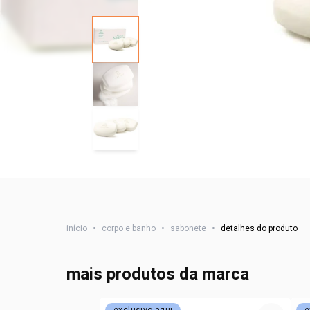
início
•
corpo e banho
•
sabonete
•
detalhes do produto
mais produtos da marca