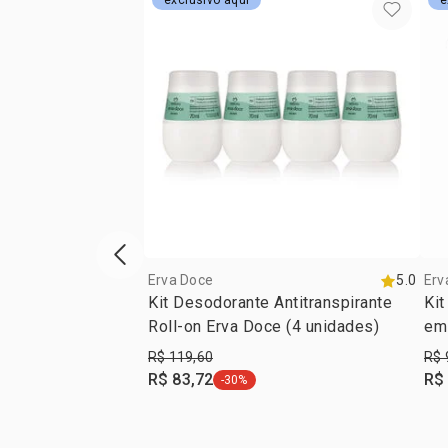
exclusivo aqui
e
vitrine de produtos anterior
Erva Doce
5.0
Erv
Kit Desodorante Antitranspirante
Kit
Roll-on Erva Doce (4 unidades)
em
R$ 119,60
R$ 
R$ 83,72
R$
-30%
etiqueta -30%