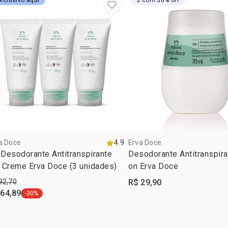
xclusivo aqui
3 com 30% off
DISODIUM 
GLYCOL, BH
PIMPINELLA
BUTYLENE 
HEXYL CINN
a Doce
4.9
Erva Doce
 Desodorante Antitranspirante
Desodorante Antitranspira
 Creme Erva Doce (3 unidades)
on Erva Doce
92,70
R$ 29,90
 64,89
-30%
etiqueta -30%