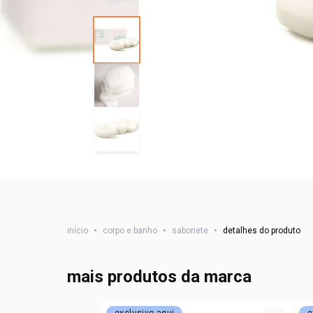
início
•
corpo e banho
•
sabonete
•
detalhes do produto
mais produtos da marca