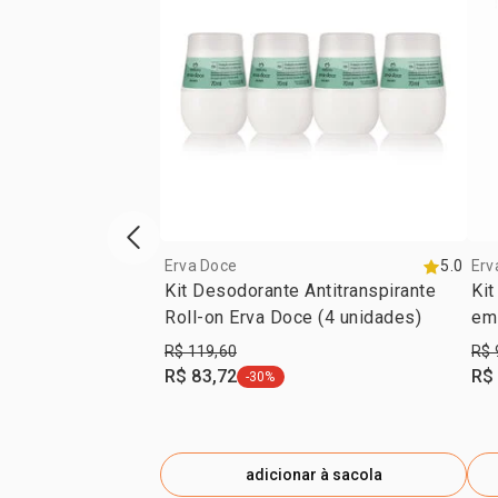
vitrine de produtos anterior
Erva Doce
5.0
Erv
Kit Desodorante Antitranspirante
Kit
Roll-on Erva Doce (4 unidades)
em
R$ 119,60
R$ 
R$ 83,72
R$
-30%
etiqueta -30%
adicionar à sacola