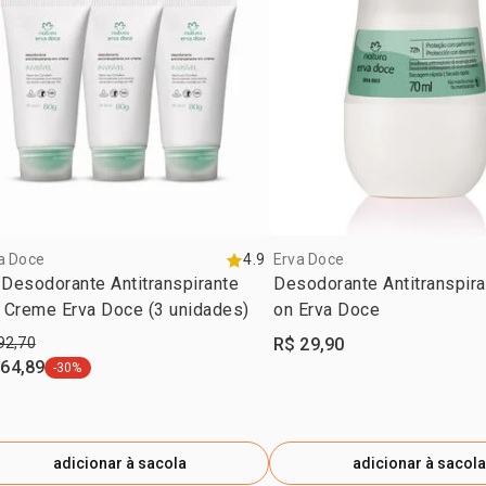
a Doce
4.9
Erva Doce
 Desodorante Antitranspirante
Desodorante Antitranspira
 Creme Erva Doce (3 unidades)
on Erva Doce
92,70
R$ 29,90
 64,89
-30%
etiqueta -30%
adicionar à sacola
adicionar à sacola