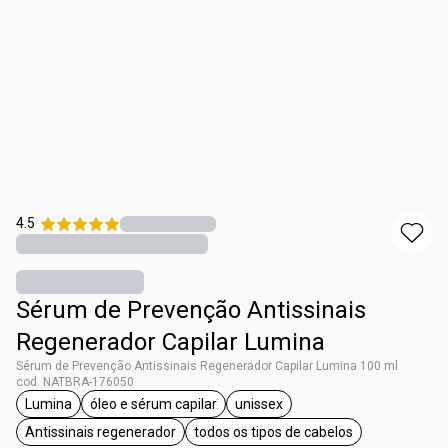
4.5
Sérum de Prevenção Antissinais
Regenerador Capilar Lumina
Sérum de Prevenção Antissinais Regenerador Capilar Lumina 100 ml
cod. NATBRA-176050
Lumina
óleo e sérum capilar
unissex
etiqueta Lumina
etiqueta óleo e sérum capilar
etiqueta unissex
Antissinais regenerador
todos os tipos de cabelos
etiqueta Antissinais regenerador
etiqueta todos os tipos de 