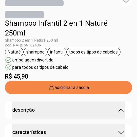
Shampoo Infantil 2 en 1 Naturé
250ml
Shampoo 2 em 1 Naturé 250 ml
cod. NATBRA-102406
Naturé
shampoo
infantil
todos os tipos de cabelos
etiqueta Naturé
etiqueta shampoo
etiqueta infantil
etiqueta todos os tipo
embalagem divertida
para todos os tipos de cabelo
R$ 45,90
adicionar à sacola
descrição
Limpa e condiciona gentilmente todos os tipos os
características
cabelos.