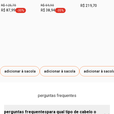
Castanha (3 unidades)
PENTAERITRITILA, HYDROXYACETOPHENONE/
Cacau
Amazônica (3
R$ 125,70
R$ 59,90
R$ 219,70
produtos)
HIDROXIACETOFENONA, DISODIUM EDTA/ EDETATO
R$ 87,99
R$ 38,94
-30%
-35%
etiqueta -30%
etiqueta -35%
DISSÓDICO, POTASSIUM SORBATE/ SORBATO DE
POTÁSSIO, SODIUM BENZOATE/ BENZOATO DE SÓDIO,
PEG-7 GLYCERYL COCOATE/ COCOATO DE
POLIETILENOGLICOL-7 GLICERILA, PEG-6
CAPRYLIC/CAPRIC GLYCERIDES/ GLICERÍDEOS
CAPRÍLICO/CÁPRICO POLIETILENOGLICOL-6,
POLYQUATERNIUM-6/ POLIQUATÉRNIO-6, BENZYL
SALICYLATE/ SALICILATO DE BENZILA, HEXYL
CINNAMAL/ HEXIL CINAMAL, LINALOOL/ LINALOL, SODIUM
HYDROXIDE/ HIDRÓXIDO DE SÓDIO, GERANIOL/ GERANIOL,
adicionar à sacola
adicionar à sacola
adicionar à sacol
OENOCARPUS BATAUA FRUIT OIL/ ÓLEO DO FRUTO DE
PATAUÁ, CI 61570/ CORANTE VERDE 61570, CI 15510/
CORANTE LARANJA 15510, SODIUM CHLORIDE/
CLORETO DE SÓDIO, SODIUM SULFATE/ SULFATO DE
perguntas frequentes
SÓDIO, SODIUM CARBONATE/ CARBONATO DE SÓDIO.
perguntas frequentespara qual tipo de cabelo o