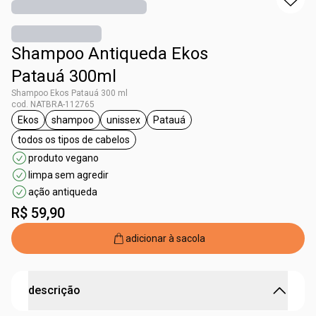
Shampoo Antiqueda Ekos
Patauá 300ml
Shampoo Ekos Patauá 300 ml
cod. NATBRA-112765
Ekos
shampoo
unissex
Patauá
etiqueta Ekos
etiqueta shampoo
etiqueta unissex
etiqueta Patauá
todos os tipos de cabelos
etiqueta todos os tipos de cabelos
produto vegano
limpa sem agredir
ação antiqueda
R$ 59,90
adicionar à sacola
descrição