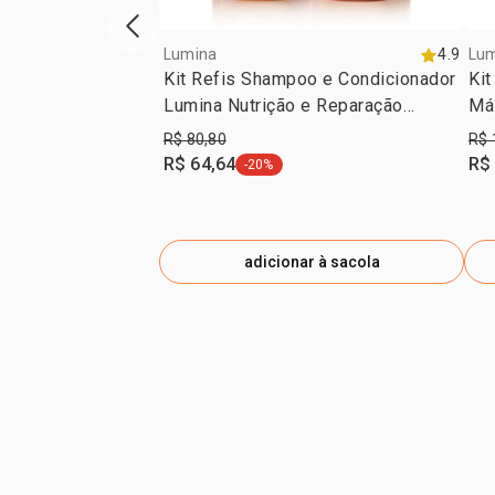
vitrine de produtos anterior
Lumina
4.9
Lu
Kit Refis Shampoo e Condicionador
Kit
Lumina Nutrição e Reparação
Má
Profunda (2 produtos)
e 
R$ 80,80
R$ 
R$ 64,64
R$
-20%
etiqueta -20%
adicionar à sacola