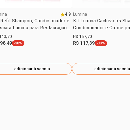
cabelos. se 
mina
4.9
Lumina
 Refil Shampoo, Condicionador e
Kit Lumina Cacheados Sh
scara Lumina para Restauração
Condicionador e Creme pa
Liso Prolongado
Pentear (3 produtos)
140,70
R$ 167,70
 98,49
R$ 117,39
-30%
-30%
etiqueta -30%
etiqueta -30%
adicionar à sacola
adicionar à sacola