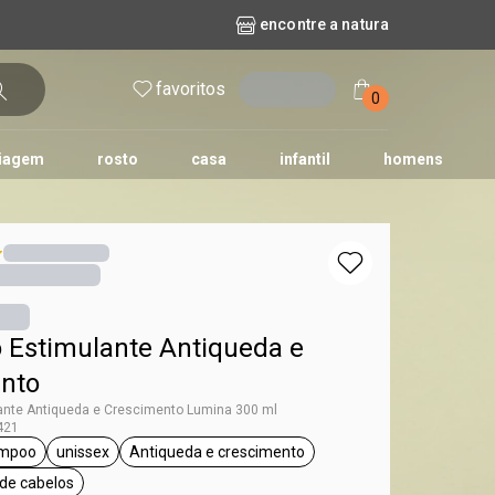
encontre a natura
favoritos
entrar
0
iagem
rosto
casa
infantil
homens
mpago
r
biografia
cashback
erva Doce
queridinhos das redes sociais
kriska
aura
Estimulante Antiqueda e
nto
nte Antiqueda e Crescimento Lumina 300 ml
421
mpoo
unissex
Antiqueda e crescimento
umina
etiqueta shampoo
etiqueta unissex
etiqueta Antiqueda e crescimento
 de cabelos
iqueta todos os tipos de cabelos