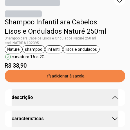
Shampoo Infantil ara Cabelos
Lisos e Ondulados Naturé 250ml
Shampoo para Cabelos Lisos e Ondulados Naturé 250 ml
cod. NATBRA-102395
Naturé
shampoo
infantil
lisos e ondulados
etiqueta Naturé
etiqueta shampoo
etiqueta infantil
etiqueta lisos e ondulados
curvatura 1A a 2C
R$ 38,90
adicionar à sacola
descrição
Depois de brincar, o cabelinho vou lavar.
características
O Shampoo para Cabelos Lisos e Ondulados Naturé é ideal
para fios com curvatura 1A até 2C. Sua fórmula é