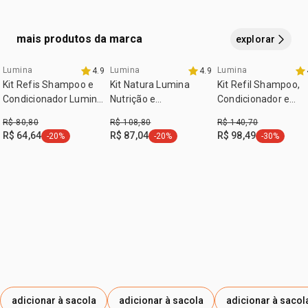
secador, erguendo-os na raiz e depois modele como de
costume. sem enxágue.
mais produtos da marca
explorar
Lumina
Lumina
Lumina
4.9
4.9
exclusivo aqui
exclusivo aqui
Kit Refis Shampoo e
Kit Natura Lumina
Kit Refil Shampoo,
Condicionador Lumina
Nutrição e
Condicionador e
Nutrição e Reparação
Nanoprecisão
Máscara Lumina pa
R$ 80,80
R$ 108,80
R$ 140,70
Profunda (2 produtos)
Shampoo e
Restauração e Liso
R$ 64,64
R$ 87,04
R$ 98,49
-20%
-20%
-30%
etiqueta -20%
etiqueta -20%
etiqueta -3
Condicionador
Prolongado
adicionar à sacola
adicionar à sacola
adicionar à sacol