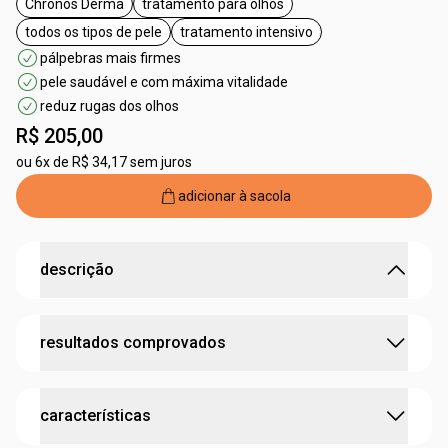
Chronos Derma
tratamento para olhos
etiqueta Chronos Derma
etiqueta tratamento para olhos
todos os tipos de pele
tratamento intensivo
etiqueta todos os tipos de pele
etiqueta tratamento intensivo
pálpebras mais firmes
pele saudável e com máxima vitalidade
reduz rugas dos olhos
R$ 205,00
ou
6x de R$ 34,17 sem juros
adicionar à sacola
descrição
a máxima potência em redução de rugas dos olhos e
resultados comprovados
da flacidez nas pálpebras.
• menos 58%
dos 3 tipos de rugas dos olhos¹
• mais 60%
de firmeza das pálpebras²
imediato
•
ação intensiva nos 10 sinais de envelhecimento dos
características
•
melhora percebida da firmeza dos olhos
olhos
•
hidrata imediatamente e por até 48 horas.
• ativa
a vitalidade celular para uma pele saudável³