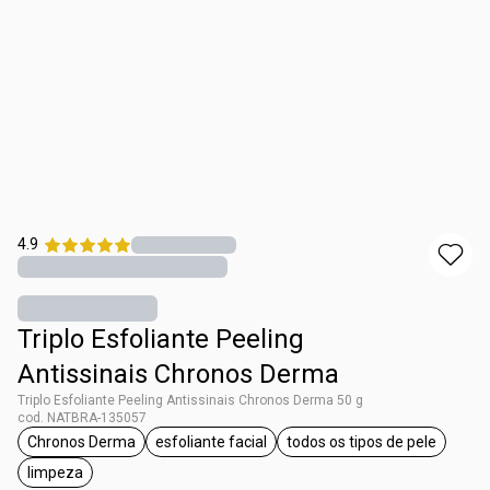
4.9
Triplo Esfoliante Peeling
Antissinais Chronos Derma
Triplo Esfoliante Peeling Antissinais Chronos Derma 50 g
cod. NATBRA-135057
Chronos Derma
esfoliante facial
todos os tipos de pele
etiqueta Chronos Derma
etiqueta esfoliante facial
etiqueta todos os t
limpeza
etiqueta limpeza