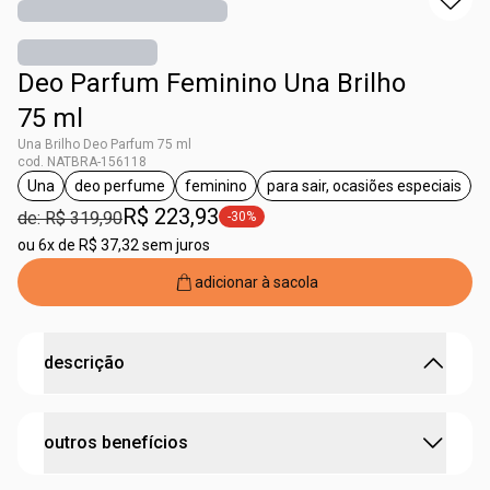
Deo Parfum Feminino Una Brilho
75 ml
Una Brilho Deo Parfum 75 ml
cod. NATBRA-156118
Una
deo perfume
feminino
para sair, ocasiões especiais
etiqueta Una
etiqueta deo perfume
etiqueta feminino
etiqueta para sair
R$ 223,93
de: R$ 319,90
-30%
etiqueta -30%
ou
6x de R$ 37,32 sem juros
adicionar à sacola
descrição
perfumaria exclusiva feita para você brilhar.
outros benefícios
o Deo Parfum Una Brilho tem uma fragrância
oriental
doce floral
. um buquê de
flores brancas
contrasta com
notas ousadas de
priprioca e pimenta-rosa
. o toque final