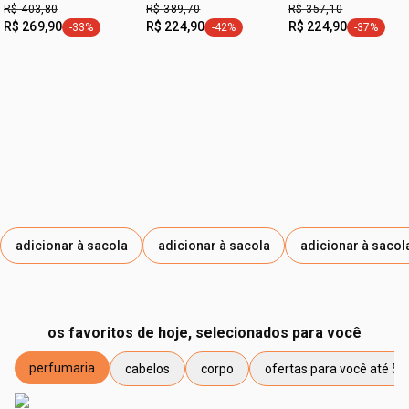
R$ 403,80
R$ 389,70
R$ 357,10
R$ 269,90
R$ 224,90
R$ 224,90
-33%
-42%
-37%
etiqueta -33%
etiqueta -42%
etiqueta -
adicionar à sacola
adicionar à sacola
adicionar à sacol
os favoritos de hoje, selecionados para você
perfumaria
cabelos
corpo
ofertas para você até 50
etiqueta perfumaria
etiqueta cabelos
etiqueta corpo
etiqueta ofertas para vo