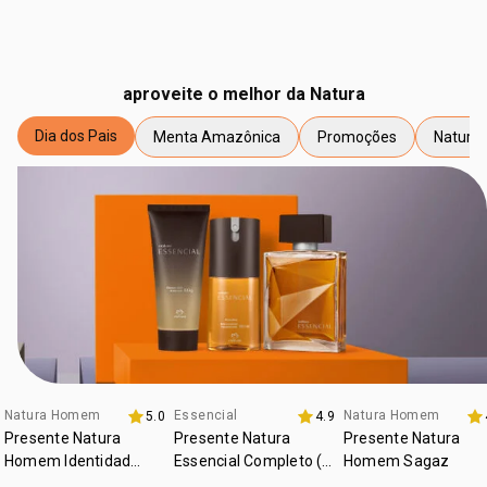
aproveite o melhor da Natura
Dia dos Pais
Menta Amazônica
Promoções
Natura 
etiqueta Dia dos Pais
etiqueta Menta Amazônica
etiqueta Promoções
etiqueta
Natura Homem
Essencial
Natura Homem
5.0
4.9
Presente Natura
Presente Natura
Presente Natura
Homem Identidad
Essencial Completo (3
Homem Sagaz
Completo
produtos)