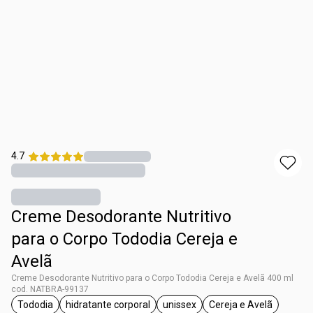
4.7
Creme Desodorante Nutritivo
para o Corpo Tododia Cereja e
Avelã
Creme Desodorante Nutritivo para o Corpo Tododia Cereja e Avelã 400 ml
cod. NATBRA-99137
Tododia
hidratante corporal
unissex
Cereja e Avelã
etiqueta Tododia
etiqueta hidratante corporal
etiqueta unissex
etiqueta Cereja 