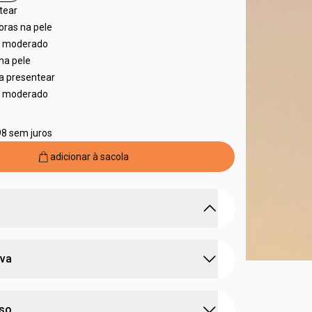
tear
oras na pele
al moderado
na pele
ra presentear
al moderado
98 sem juros
adicionar à sacola
cia chipre fresca para mulheres que se
iva
es com sua verdadeira essência.
 icônica e marcante
do
amadeirado
com o frescor das
frutas
:
tração
deo colônia
 a sensualidade do
toque floral
uso