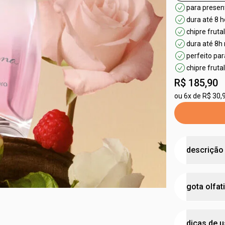
para presen
dura até 8 h
chipre frut
dura até 8h 
perfeito pa
chipre frut
R$ 185,90
ou
6x de R$ 30,
descrição
uma fragrân
gota olfat
sentem livr
•
perfumação
•
une o fun
concen
vermelhas
e
dicas de 