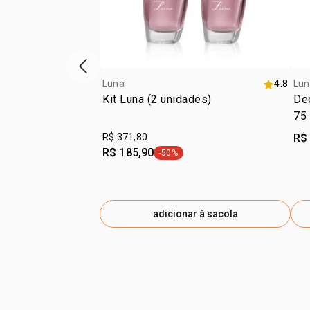
vitrine de produtos anterior
Luna
4.8
Lun
Kit Luna (2 unidades)
Deo
75
R$ 371,80
R$
R$ 185,90
-50%
etiqueta -50%
adicionar à sacola