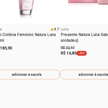
a
4.7
Luna
 Colônia Feminino Natura Luna
Presente Natura Luna Sab
 ml
unidades)
 185,90
R$ 32,40
R$ 16,85
-48%
etiqueta -48%
adicionar à sacola
adicionar à sacola