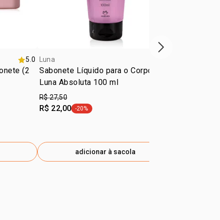
próxima vitrine d
5.0
Luna
4.8
Luna
onete (2
Sabonete Líquido para o Corpo
Deo Colônia
Luna Absoluta 100 ml
Liberdade 7
R$ 27,50
R$ 185,90
R$ 22,00
R$ 124,55
-20%
-
etiqueta -20%
e
adicionar à sacola
ad