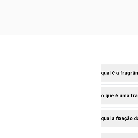
qual é a fragrâ
o que é uma fra
a colônia des
um clássico m
vermelhas e a
qual a fixação 
uma fragrânci
topo (saída),
amadeirada, 