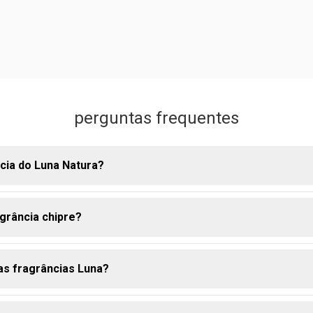
perguntas frequentes
ncia do Luna Natura?
grância chipre?
odorante da Natura Luna é uma interpretação única de uma fragrâ
undial. ela se destaca pelo fundo amadeirado, misturado a nota
 um toque floral. o resultado é um aroma super marcante e sensu
das fragrâncias Luna?
a chipre é caracterizada por uma composição harmoniosa de nota
 um meio (coração) composto geralmente por labdanum, e uma b
frequentemente com patchouli e musgo de carvalho. considerada