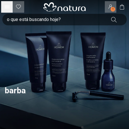
!
barba