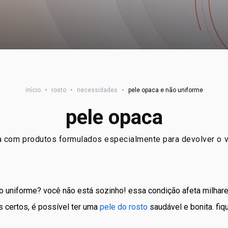
início
•
rosto
•
necessidades
•
pele opaca e não uniforme
pele opaca
a com produtos formulados especialmente para devolver o vi
ão uniforme? você não está sozinho! essa condição afeta milhar
s certos, é possível ter uma
pele do rosto
saudável e bonita. fi