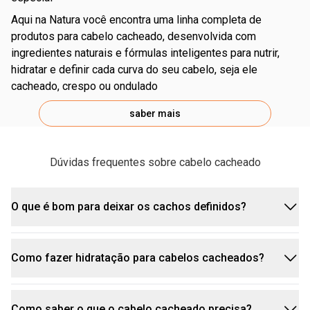
aqui na Natura você encontra uma linha completa de
produtos para cabelo cacheado, desenvolvida com
ingredientes naturais e fórmulas inteligentes para nutrir,
hidratar e definir cada curva do seu cabelo, seja ele
cacheado, crespo ou ondulado
saber mais
Dúvidas frequentes sobre cabelo cacheado
shampoo e
condicionador
O que é bom para deixar os cachos definidos?
Como fazer hidratação para cabelos cacheados?
Para cachos de arrasar, o segredo é manter os
fios hidratados, nutridos e sem frizz e, para isso,
você pode usar um bom creme de pentear para
Como saber o que o cabelo cacheado precisa?