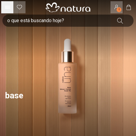
!
base