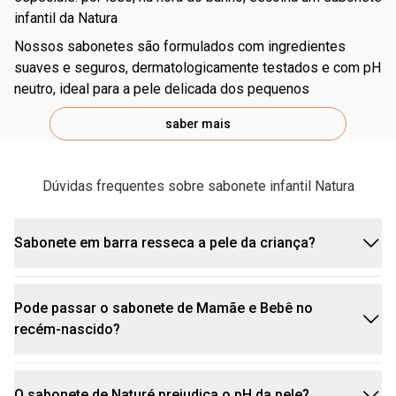
infantil da Natura
nossos sabonetes são formulados com ingredientes
suaves e seguros, dermatologicamente testados e com pH
neutro, ideal para a pele delicada dos pequenos
saber mais
Dúvidas frequentes sobre sabonete infantil Natura
linha Natura Mamãe e Bebê
Espuma Relaxante Mamãe e Bebê:
Sabonete em barra resseca a pele da criança?
Pode passar o sabonete de Mamãe e Bebê no
A pele das crianças é mais delicada que a dos
recém-nascido?
Sabonete Líquido da Cabeça aos Pés Mamãe e Bebê:
adultos, por isso, a opção em barra pode ressecá-la,
dependendo de seus ingredientes. Escolha um
sabonete infantil
especificamente formulado para
O sabonete de Naturé prejudica o pH da pele?