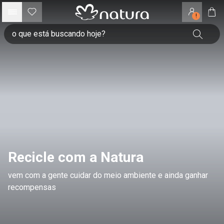
!
Recicle com a Natura
vem com a gente cuidar do meio ambiente e ainda ganhar
recompensas