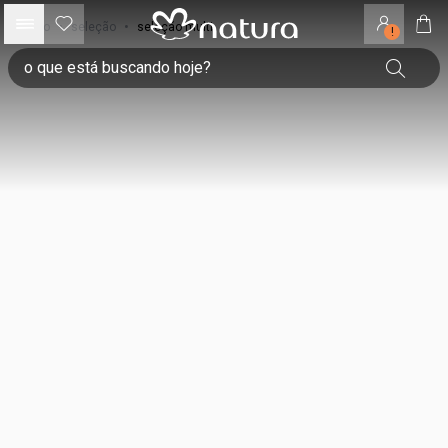
início
•
seleção
•
seleção multi
!