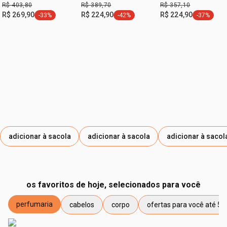
R$ 403,80
R$ 389,70
R$ 357,10
R$ 269,90
R$ 224,90
R$ 224,90
-33%
-42%
-37%
etiqueta -33%
etiqueta -42%
etiqueta -
adicionar à sacola
adicionar à sacola
adicionar à sacol
os favoritos de hoje, selecionados para você
perfumaria
cabelos
corpo
ofertas para você até 50
etiqueta perfumaria
etiqueta cabelos
etiqueta corpo
etiqueta ofertas para vo