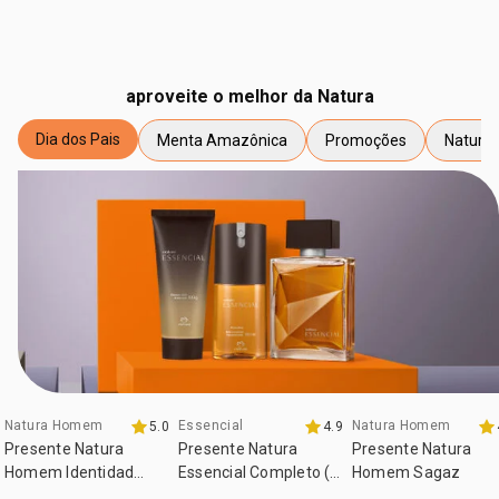
aproveite o melhor da Natura
Dia dos Pais
Menta Amazônica
Promoções
Natura 
etiqueta Dia dos Pais
etiqueta Menta Amazônica
etiqueta Promoções
etiqueta
Natura Homem
Essencial
Natura Homem
5.0
4.9
Presente Natura
Presente Natura
Presente Natura
Homem Identidad
Essencial Completo (3
Homem Sagaz
Completo
produtos)