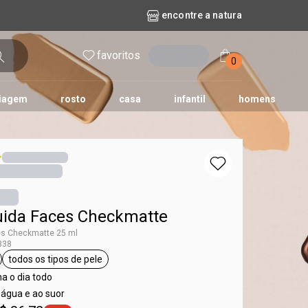
encontre a natura
favoritos
entrar
0
iagem
rosto
casa
infantil
homens
mpago
r
biografia
cashback
erva Doce
queridinhos das redes sociais
kriska
aura
uida Faces Checkmatte
es Checkmatte 25 ml
338
todos os tipos de pele
ces
queta base
etiqueta todos os tipos de pele
a o dia todo
 água e ao suor