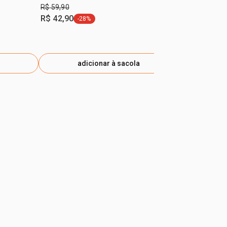
R$ 59,90
a partir de
R$ 42,90
R$ 23,92
-28%
etiqueta -28%
+5
adicionar à sacola
ad