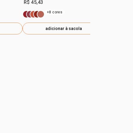
R$ 45,43
R$ 26,45
+8 cores
adicionar à sacola
ad