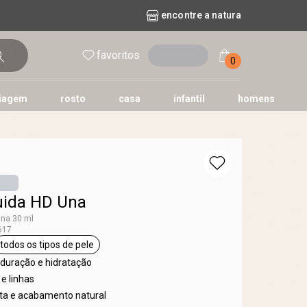
encontre a natura
favoritos
entrar
0
iagem
rosto
casa
infantil
homens
mpago
r
biografia
cashback
erva Doce
queridinhos das redes sociais
kriska
aura
uida HD Una
Una 30 ml
617
todos os tipos de pele
eta base
etiqueta todos os tipos de pele
 duração e hidratação
e linhas
lta e acabamento natural