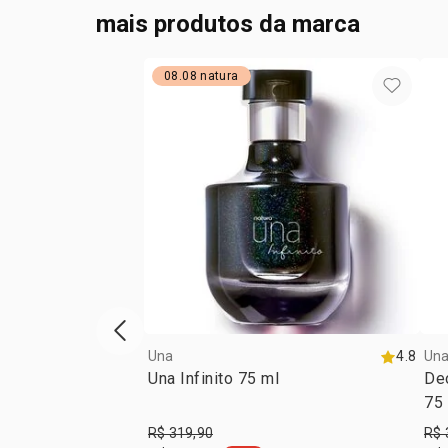
mais produtos da marca
08.08 natura
vitrine de produtos anterior
Una
4.8
Un
Una Infinito 75 ml
De
75
R$ 319,90
R$ 