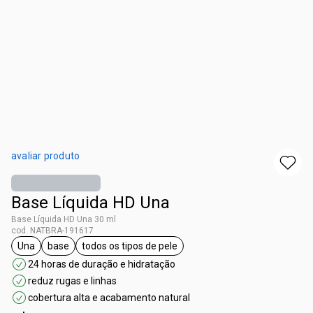
avaliar produto
Base Líquida HD Una
Base Líquida HD Una 30 ml
cod. NATBRA-191617
Una
base
todos os tipos de pele
etiqueta Una
etiqueta base
etiqueta todos os tipos de pele
24 horas de duração e hidratação
reduz rugas e linhas
cobertura alta e acabamento natural