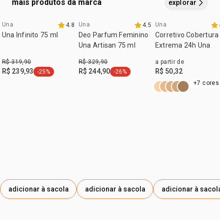
mais produtos da marca
explorar
contém
vegano
1 frasco de vidro vazio com capacidade de 30 ml e 1 refil
:
Una
Una
Una
tipo de pele
4.8
todos os tipos de pele
4.5
08.08 natura
30 ml com base na cor selecionada.
Una Infinito 75 ml
Deo Parfum Feminino
Corretivo Cobertura
:
textura
líquida
Una Artisan 75 ml
Extrema 24h Una
:
subtom
neutro
R$ 319,90
R$ 329,90
a partir de
R$ 239,93
R$ 244,90
R$ 50,32
-25%
-26%
etiqueta -25%
etiqueta -26%
+7 cores
adicionar à sacola
adicionar à sacola
adicionar à sacol