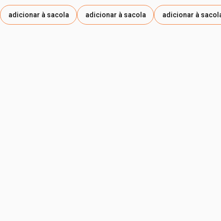
SAITOANA EXTRACT, THEOBROMA CACAO SEED
adicionar à sacola
adicionar à sacola
adicionar à sacol
EXTRACT, IODOPROPYNYL BUTYLCARBAMATE, PEG-200,
CAMELLIA SINENSIS LEAF EXTRACT, BHT,
ETHYLHEXYLGLYCERIN, MALTODEXTRIN, TOCOPHEROL,
PENTAERYTHRITYL TETRA-DI-T-BUTYL
HYDROXYHYDROCINNAMATE. PODE CONTER / PUEDE
CONTENER: CI 77891, CI 77492, CI 77499, CI 77491.