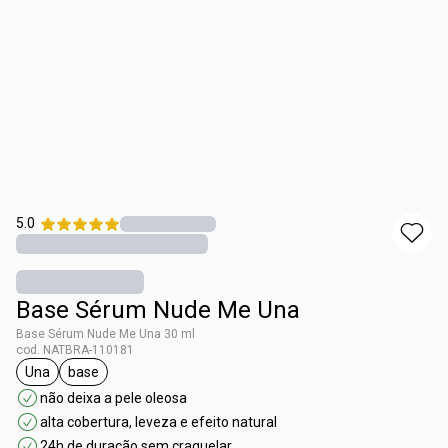
5.0
Base Sérum Nude Me Una
Base Sérum Nude Me Una 30 ml
cod. NATBRA-110181
Una
base
etiqueta Una
etiqueta base
não deixa a pele oleosa
alta cobertura, leveza e efeito natural
24h de duração sem craquelar