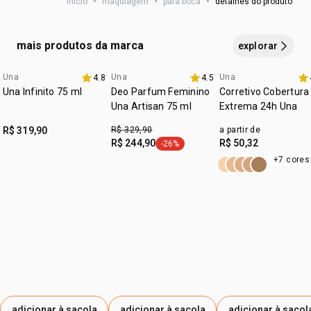
início
•
maquiagem
•
para boca
•
detalhes do produto
Benefícios:
•
Alta cobertura e alta pigmentação;
mais produtos da marca
explorar
•
Tecnologia de partículas: pigmentos de efeitos
multidimensionais de alta performance, que trazem o
brilho intenso e tonalidades marcantes para o novo
Una
Una
Una
4.8
4.5
3 com 30% off
acabamento cristal;
Una Infinito 75 ml
Deo Parfum Feminino
Corretivo Cobertura
•
Ativos da biodiversidade brasileira: possui manteiga de
Una Artisan 75 ml
Extrema 24h Una
cacau, que apresenta um poder surpreendente de
hidratação.
R$ 319,90
R$ 329,90
a partir de
R$ 244,90
R$ 50,32
-26%
etiqueta -26%
Conteúdo: 8ml.
+7 cores
adicionar à sacola
adicionar à sacola
adicionar à sacol