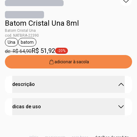
Batom Cristal Una 8ml
Batom Cristal Una
cod. NATBRA-22390
Una
batom
etiqueta Una
etiqueta batom
R$ 51,92
de: R$ 64,90
-20%
etiqueta -20%
adicionar à sacola
descrição
Una sua luz própria com o brilho mais fascinante.
dicas de uso
O novo batom de Una traz o inédito efeito cristal,
produzido por uma exclusiva composição de pigmentos
perolados multidimensionais que irradiam um brilho único
aplique o batom sobre os lábios, espere secar.
e sofisticado. Pode ser usado como batom, sombra ou
iluminador!