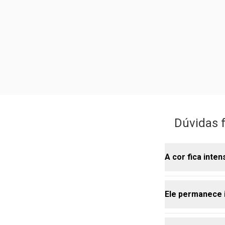
Dúvidas f
A cor fica inte
Ele permanece 
Sim, a cor já
batom matte f