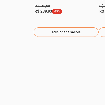
R$ 319,90
R$ 
R$ 239,93
R$
-25%
etiqueta -25%
adicionar à sacola