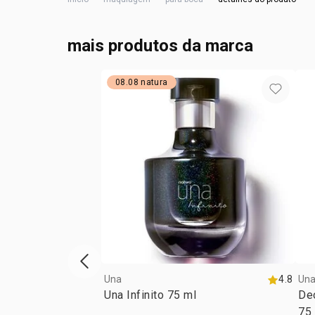
mais produtos da marca
08.08 natura
vitrine de produtos anterior
Una
4.8
Un
Una Infinito 75 ml
De
75