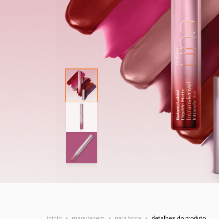
início
•
maquiagem
•
para boca
•
detalhes do produto