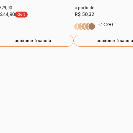
329,90
a partir de
 244,90
R$ 50,32
-26%
etiqueta -26%
+7 cores
adicionar à sacola
adicionar à sacola