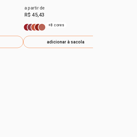
a partir de
R$ 319,90
R$ 45,43
R$ 223,93
-
e
+8 cores
adicionar à sacola
ad