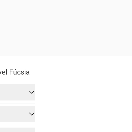
vel Fúcsia
cobertura, o
ro uso.