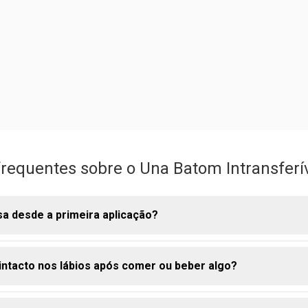
requentes sobre o Una Batom Intransferí
nsa desde a primeira aplicação?
intacto nos lábios após comer ou beber algo?
 aparece intensa na primeira camada. Com alta pigmentação e alta 
úcsia entrega um resultado marcante e uniforme desde o primei