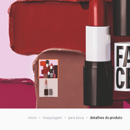
início
•
maquiagem
•
para boca
•
detalhes do produto