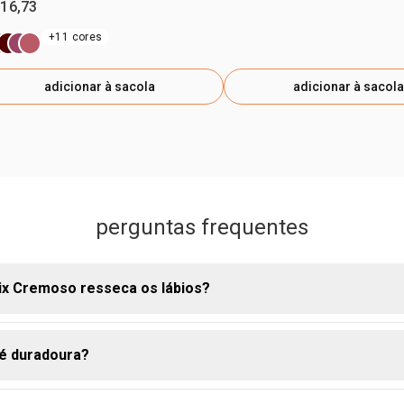
 16,73
+11 cores
adicionar à sacola
adicionar à sacola
perguntas frequentes
ix Cremoso resseca os lábios?
 é duradoura?
a cremosa do batom foi desenvolvida para manter os lábios hidr
durante o uso, sem ressecar.