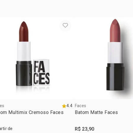
DE DI-ISOE
MONOESTEA
ASCORBILA
SOLANUM L
ÁCIDO CÍTRI
ALUMÍNIO, 
AMARELO, Ó
VERMELHO,
VERMELHO 
AZUL BRILH
es
4.4
Faces
tom Multimix Cremoso Faces
Batom Matte Faces
artir de
R$ 23,90