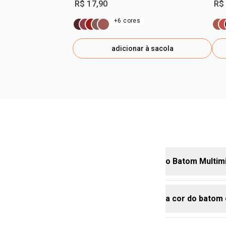
R$ 17,90
R$
+6 cores
adicionar à sacola
o Batom Multim
a cor do batom
não, a fórmul
confortáveis 