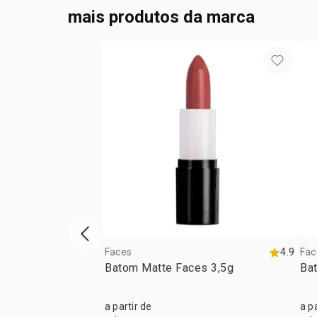
mais produtos da marca
vitrine de produtos anterior
Faces
4.9
Fac
Batom Matte Faces 3,5g
Ba
a partir de
a p