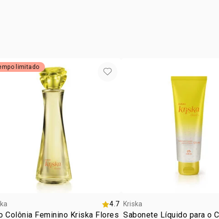
denatonium
empo limitado
ska
4.7
Kriska
 Colônia Feminino Kriska Flores
Sabonete Líquido para o 