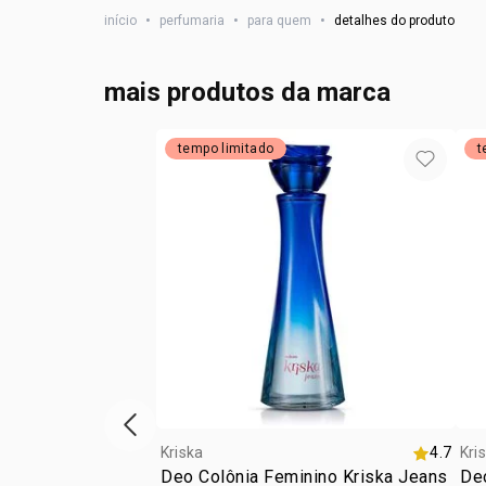
início
•
perfumaria
•
para quem
•
detalhes do produto
mais produtos da marca
tempo limitado
t
vitrine de produtos anterior
Kriska
4.7
Kri
Deo Colônia Feminino Kriska Jeans
Deo