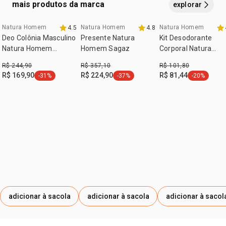
mais produtos da marca
explorar
Natura Homem
Natura Homem
Natura Homem
4.5
4.8
exclusivo aqui
Deo Colônia Masculino
Presente Natura
Kit Desodorante
Natura Homem
Homem Sagaz
Corporal Natura
Essence 100 ml
Homem (3 produtos
R$ 244,90
R$ 357,10
R$ 101,80
R$ 169,90
R$ 224,90
R$ 81,44
-31%
-37%
-20%
etiqueta -31%
etiqueta -37%
etiqueta -2
adicionar à sacola
adicionar à sacola
adicionar à sacol