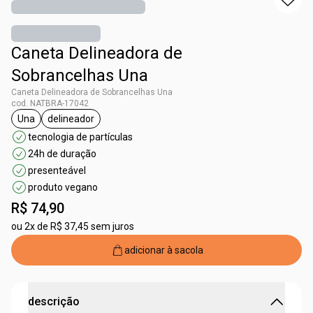
Caneta Delineadora de
Sobrancelhas Una
Caneta Delineadora de Sobrancelhas Una
cod. NATBRA-17042
Una
delineador
etiqueta Una
etiqueta delineador
tecnologia de partículas
24h de duração
presenteável
produto vegano
R$ 74,90
ou
2x de R$ 37,45 sem juros
adicionar à sacola
descrição