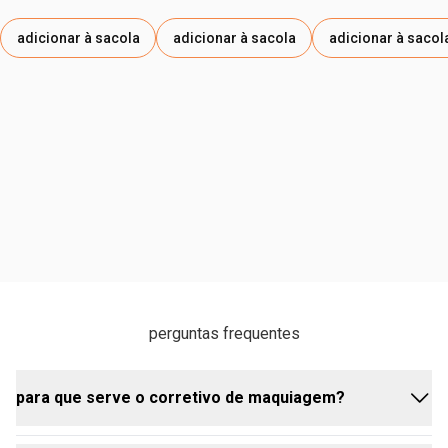
PROPILENO, TOCOPHEROL / TOCOFEROL,
PENTAERYTHRITYL TETRA-DI-T-BUTYL
adicionar à sacola
adicionar à sacola
adicionar à sacol
HYDROXYHYDROCINNAMATE / TETRA-DI-T-BUTIL
HIDRÓXI-HIDROCINAMATO DE PENTAERITRITILA. PODE
CONTER/PUEDE CONTENER: CI 77891 / DIÓXIDO DE
TITÂNIO, CI 77492 / ÓXIDO DE FERRO AMARELO, CI 77491
/ ÓXIDO DE FERRO VERMELHO, CI 77499 / ÓXIDO DE
FERRO PRETO.
perguntas frequentes
para que serve o corretivo de maquiagem?