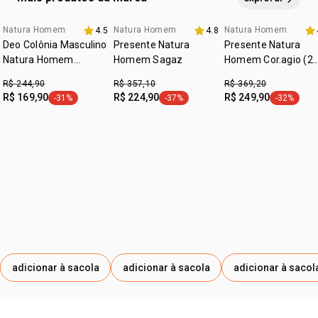
:
zona de aplicação
rosto e corpo
Natura Homem
Natura Homem
Natura Homem
4.5
4.8
Deo Colônia Masculino
Presente Natura
Presente Natura
Natura Homem
Homem Sagaz
Homem Cor.agio (2
Essence 100 ml
produtos)
R$ 244,90
R$ 357,10
R$ 369,20
R$ 169,90
R$ 224,90
R$ 249,90
-31%
-37%
-32%
etiqueta -31%
etiqueta -37%
etiqueta -
adicionar à sacola
adicionar à sacola
adicionar à sacol