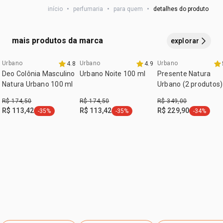
início
•
perfumaria
•
para quem
•
detalhes do produto
HEXYL CINNAMAL, GERANIOL, ALPHA-ISOMETHYL
IONONE CITRAL, CITRONELLOL, POLYGLYCERYL-3
CAPRYLATE, HYDROXYCITRONELLAL, DENATONIUM
mais produtos da marca
explorar
BENZOATE, CI 19140, CI 42090, SODIUM CHLORIDE,
SODIUM SULFATE.
Urbano
Urbano
Urbano
4.8
4.9
Deo Colônia Masculino
Urbano Noite 100 ml
Presente Natura
Natura Urbano 100 ml
Urbano (2 produtos)
R$ 174,50
R$ 174,50
R$ 349,00
R$ 113,42
R$ 113,42
R$ 229,90
-35%
-35%
-34%
etiqueta -35%
etiqueta -35%
etiqueta -