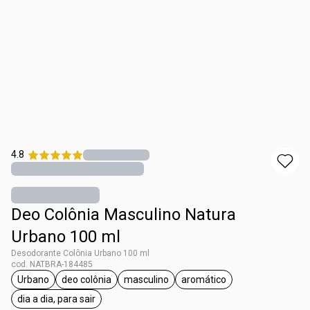
4.8
Deo Colônia Masculino Natura
Urbano 100 ml
Desodorante Colônia Urbano 100 ml
cod. NATBRA-184485
Urbano
deo colônia
masculino
aromático
etiqueta Urbano
etiqueta deo colônia
etiqueta masculino
etiqueta aromático
dia a dia, para sair
etiqueta dia a dia, para sair