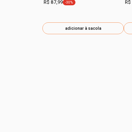
R$ 87,99
R$
-30%
etiqueta -30%
adicionar à sacola