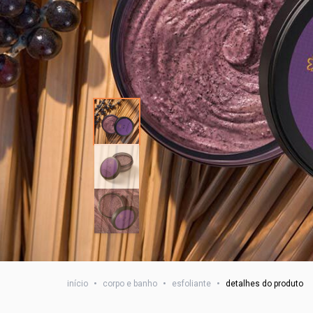
início
•
corpo e banho
•
esfoliante
•
detalhes do produto