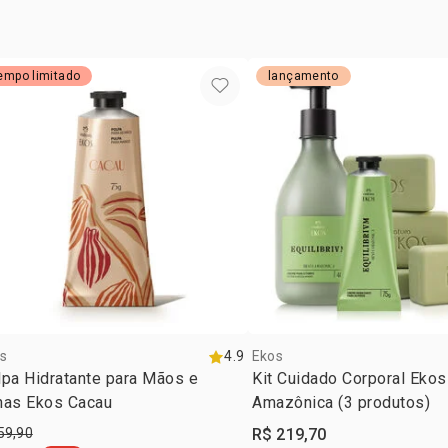
misture de
esfoliante.
pronto! é a
empo limitado
lançamento
s
4.9
Ekos
pa Hidratante para Mãos e
Kit Cuidado Corporal Eko
has Ekos Cacau
Amazônica (3 produtos)
59,90
R$ 219,70