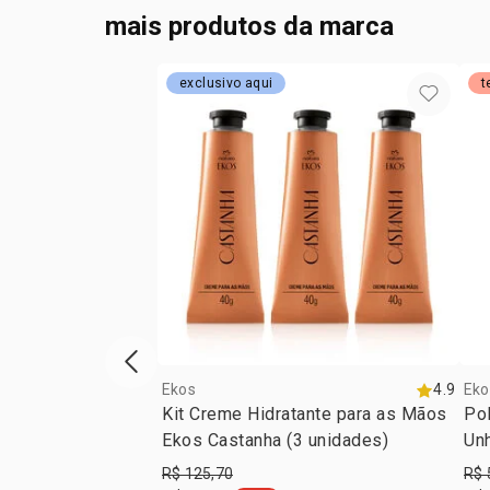
mais produtos da marca
exclusivo aqui
t
vitrine de produtos anterior
Ekos
4.9
Eko
Kit Creme Hidratante para as Mãos
Pol
Ekos Castanha (3 unidades)
Un
R$ 125,70
R$ 