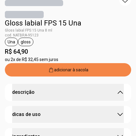
Gloss labial FPS 15 Una
Gloss labial FPS 15 Una 8 ml
cod. NATBRA-95123
Una
gloss
etiqueta Una
etiqueta gloss
R$ 64,90
ou
2x de R$ 32,45 sem juros
adicionar à sacola
descrição
brilho com efeito molhado que hidrata e melhora a
dicas de uso
aparência dos lábios.
•
gloss de
cobertura média
•
hidrata os lábios ao longo do dia
aplique o gloss diretamente sobre os lábios.
• uniformiza a textura
dos lábios