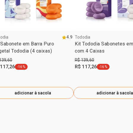
HIDROCINAM
BENZILA, HE
CARBONATO 
odia
4.9
Tododia
 Sabonete em Barra Puro
Kit Tododia Sabonetes em
etal Tododia (4 caixas)
com 4 Caixas
139,60
R$ 139,60
 117,26
R$ 117,26
-16%
-16%
etiqueta -16%
etiqueta -16%
adicionar à sacola
adicionar à sacola