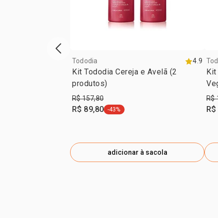
vitrine de produtos anterior
Tododia
4.9
Tod
Kit Tododia Cereja e Avelã (2
Kit
produtos)
Veg
R$ 157,80
R$ 
R$ 89,80
R$
-43%
etiqueta -43%
adicionar à sacola