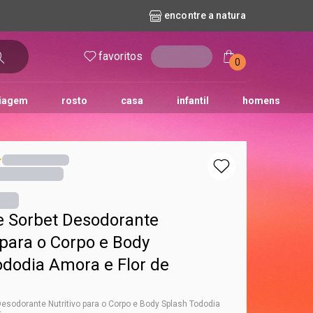
encontre a natura
favoritos
entrar
0
iagem
rosto
casa
infantil
homens
mpago
r
biografia
cashback
erva Doce
queridinhos das redes sociais
kriska
aura
e Sorbet Desodorante
 para o Corpo e Body
ododia Amora e Flor de
Desodorante Nutritivo para o Corpo e Body Splash Tododia