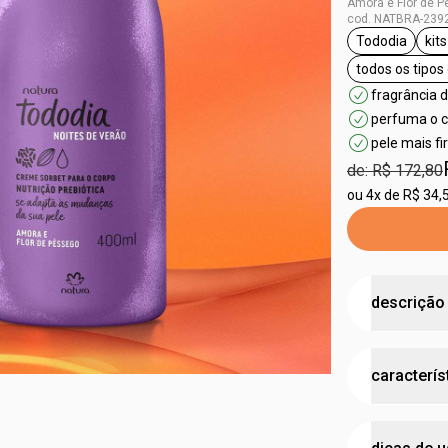
Amora e Flor de 
cod. NATBRA-239
Tododia
kit
etiqueta T
todos os tipos
etiq
fragrância 
perfuma o c
pele mais f
de: R$ 172,80
ou
4x de R$ 34,
descrição
aproveite o
caracterís
perfumação
•
body splas
todo o seu
r
testad
•
as notas fr