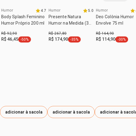
1 deo colônia +Vibrações 25 ml
:
zona de aplicação
corpo
1 deo colônia +Confiança 25 ml
Humor
Humor
Humor
4.7
5.0
exclusivo aqui
Body Splash Feminino
Presente Natura
Deo Colônia Humor
Humor Próprio 200 ml
Humor na Medida (3
Envolve 75 ml
produtos)
R$ 92,90
R$ 267,80
R$ 164,90
R$ 46,45
R$ 174,90
R$ 114,90
-50%
-35%
-30%
etiqueta -50%
etiqueta -35%
etiqueta -
adicionar à sacola
adicionar à sacola
adicionar à sacol