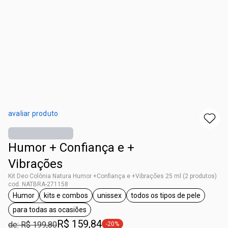
avaliar produto
Humor + Confiança e +
Vibrações
Kit Deo Colônia Natura Humor +Confiança e +Vibrações 25 ml (2 produtos)
cod. NATBRA-271158
Humor
kits e combos
unissex
todos os tipos de pele
etiqueta Humor
etiqueta kits e combos
etiqueta unissex
etiqueta todos os t
para todas as ocasiões
etiqueta para todas as ocasiões
R$ 159,84
de: R$ 199,80
-20%
etiqueta -20%