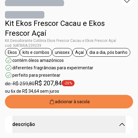
Kit Ekos Frescor Cacau e Ekos
Frescor Açaí
Kit Desodorante Colônia Ekos Frescor Cacau e Ekos Frescor Açaí
cod. NATBRA-239239
Ekos
kits e combos
unissex
Açaí
dia a dia, pós banho
etiqueta Ekos
etiqueta kits e combos
etiqueta unissex
etiqueta Açaí
etiqueta dia a 
contém óleos amazônicos
diferentes fragrâncias para experimentar
perfeito para presentear
R$ 207,84
de: R$ 259,80
-20%
etiqueta -20%
ou
6x de R$ 34,64 sem juros
adicionar à sacola
descrição