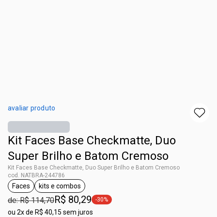
avaliar produto
Kit Faces Base Checkmatte, Duo
Super Brilho e Batom Cremoso
Kit Faces Base Checkmatte, Duo Super Brilho e Batom Cremoso
cod. NATBRA-244786
Faces
kits e combos
etiqueta Faces
etiqueta kits e combos
R$ 80,29
de: R$ 114,70
-30%
etiqueta -30%
ou
2x de R$ 40,15 sem juros