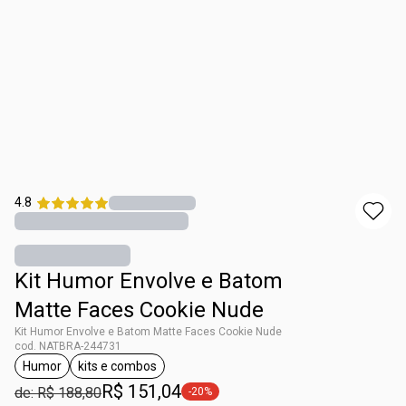
4.8
Kit Humor Envolve e Batom
Matte Faces Cookie Nude
Kit Humor Envolve e Batom Matte Faces Cookie Nude
cod. NATBRA-244731
Humor
kits e combos
etiqueta Humor
etiqueta kits e combos
R$ 151,04
de: R$ 188,80
-20%
etiqueta -20%